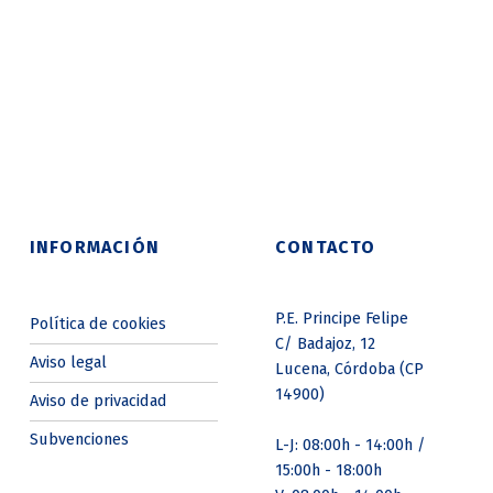
“Energía Sostenible para el Futuro: Apice con Certificado Ekoenergy”
Continue reading
…
»
Skip back to main navigation
INFORMACIÓN
CONTACTO
P.E. Principe Felipe
Política de cookies
C/ Badajoz, 12
Aviso legal
Lucena, Córdoba (CP
14900)
Aviso de privacidad
Subvenciones
L-J: 08:00h - 14:00h /
15:00h - 18:00h