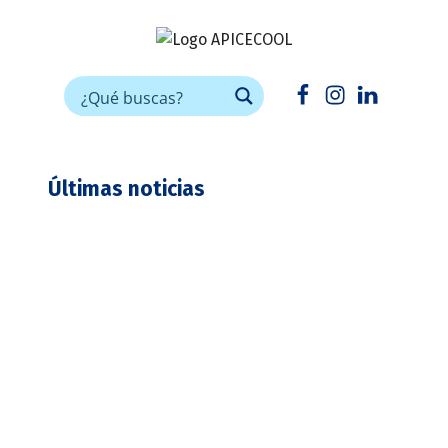
APICECOOL
FRÍO INDUSTRIAL PARA HORECA
Facebook
Instagram
Linkedin
Últimas noticias
ELEVANDO LA EXPERIENCIA DEL
BUBBLE TEA CON LOS MUEBLES
APICE: UNA FUSIÓN DE ESTILO Y
FUNCIONALIDAD