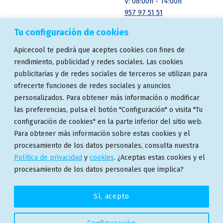
V: 08:00h - 14:00h
957 97 51 51
Tu configuración de cookies
ASOCIACIONES
ENSAYOS Y
Apicecool te pedirá que aceptes cookies con fines de
CERTIFICACIONES
rendimiento, publicidad y redes sociales. Las cookies
publicitarias y de redes sociales de terceros se utilizan para
ofrecerte funciones de redes sociales y anuncios
personalizados. Para obtener más información o modificar
las preferencias, pulsa el botón "Configuración" o visita "Tu
configuración de cookies" en la parte inferior del sitio web.
Para obtener más información sobre estas cookies y el
procesamiento de los datos personales, consulta nuestra
Política de privacidad
y
cookies
. ¿Aceptas estas cookies y el
procesamiento de los datos personales que implica?
© 2024 Apicecool
Sí, acepto
Facebook
Instagram
Linkedin
Back to top ↑