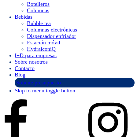
Botelleros
Columnas
Bebidas
Bubble tea
Columnas electrónicas
Dispensador enfriador
Estación móvil
HydraiconiQ
I+D para empresas
Sobre nosotros
Contacto
Blog
Solicite presupuesto
Skip to menu toggle button
Instagram