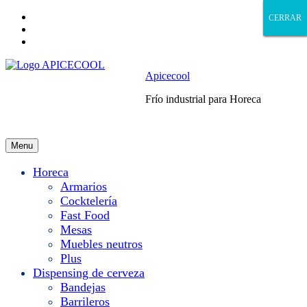
Skip
CERRAR
CERRAR
CERRAR
CERRAR
to
Skip
main
to
Skip
navigation
main
to
content
footer
Apicecool
Frío industrial para Horeca
Menu
Horeca
Armarios
Cocktelería
Fast Food
Mesas
Muebles neutros
Plus
Dispensing de cerveza
Bandejas
Barrileros