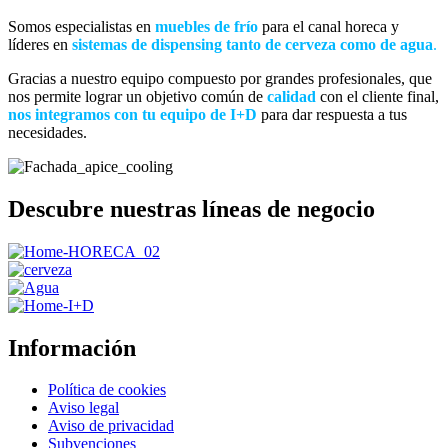
Somos especialistas en
muebles de frío
para el canal horeca y
líderes en
sistemas de dispensing tanto de cerveza como de agua
.
Gracias a nuestro equipo compuesto por grandes profesionales, que
nos permite lograr un objetivo común de
calidad
con el cliente final,
nos integramos con tu equipo de I+D
para dar respuesta a tus
necesidades.
Descubre nuestras líneas de negocio
Skip
back
Información
to
main
Política de cookies
navigation
Aviso legal
Aviso de privacidad
Subvenciones