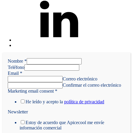
Back
to
top
Nombre
↑
*
Teléfono
Email
*
Correo electrónico
Confirmar el correo electrónico
Marketing email consent
*
He leído y acepto la
política de privacidad
Newsletter
Estoy de acuerdo que Apicecool me envíe
información comercial