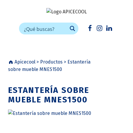
APICECOOL
FRÍO INDUSTRIAL PARA HORECA
Facebook
Instagram
Linkedin
Apicecool
>
Productos
>
Estantería
sobre mueble MNES1500
ESTANTERÍA SOBRE
MUEBLE MNES1500