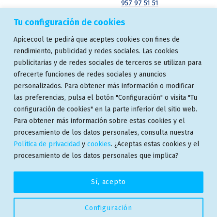
957 97 51 51
Tu configuración de cookies
ASOCIACIONES
ENSAYOS Y
Apicecool te pedirá que aceptes cookies con fines de
CERTIFICACIONES
rendimiento, publicidad y redes sociales. Las cookies
publicitarias y de redes sociales de terceros se utilizan para
ofrecerte funciones de redes sociales y anuncios
personalizados. Para obtener más información o modificar
las preferencias, pulsa el botón "Configuración" o visita "Tu
configuración de cookies" en la parte inferior del sitio web.
Para obtener más información sobre estas cookies y el
procesamiento de los datos personales, consulta nuestra
Política de privacidad
y
cookies
. ¿Aceptas estas cookies y el
procesamiento de los datos personales que implica?
© 2024 Apicecool
Sí, acepto
Facebook
Instagram
Linkedin
Back to top ↑
Configuración