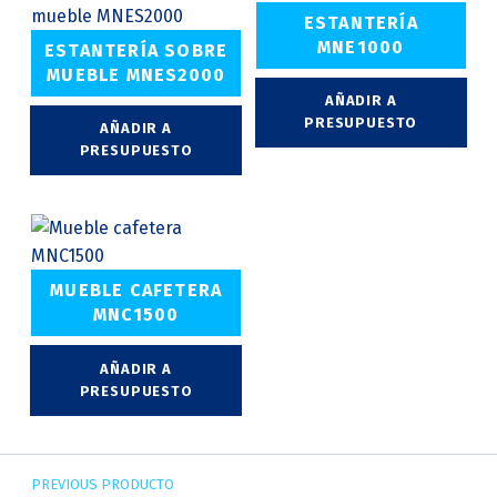
ESTANTERÍA
MNE1000
ESTANTERÍA SOBRE
MUEBLE MNES2000
AÑADIR A
PRESUPUESTO
AÑADIR A
PRESUPUESTO
MUEBLE CAFETERA
MNC1500
AÑADIR A
PRESUPUESTO
Navegación de entradas
PREVIOUS PRODUCTO