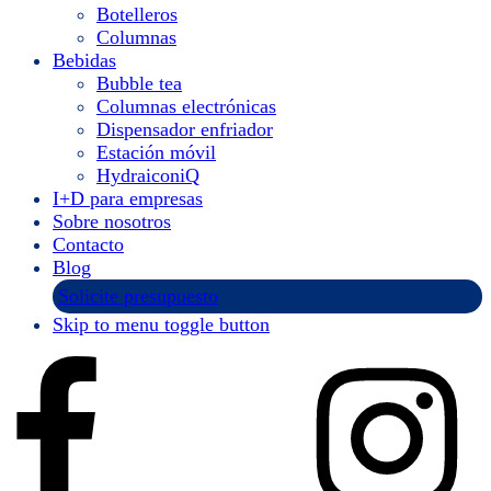
Botelleros
Columnas
Bebidas
Bubble tea
Columnas electrónicas
Dispensador enfriador
Estación móvil
HydraiconiQ
I+D para empresas
Sobre nosotros
Contacto
Blog
Solicite presupuesto
Skip to menu toggle button
Instagram