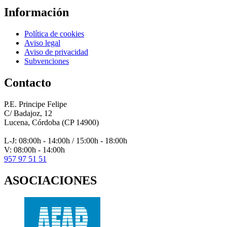
entradas
Información
Política de cookies
Aviso legal
Aviso de privacidad
Subvenciones
Contacto
P.E. Principe Felipe
C/ Badajoz, 12
Lucena, Córdoba (CP 14900)
L-J: 08:00h - 14:00h / 15:00h - 18:00h
V: 08:00h - 14:00h
957 97 51 51
ASOCIACIONES