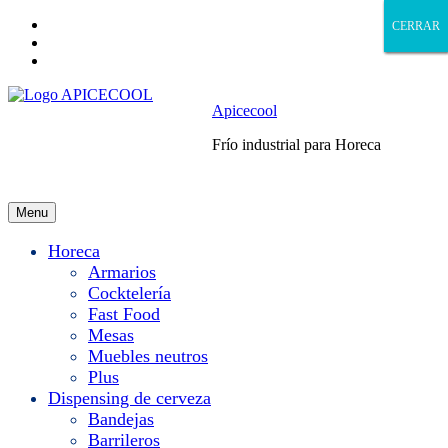
Skip
CERRAR
CERRAR
CERRAR
CERRAR
to
Skip
main
to
Skip
navigation
main
to
content
footer
Apicecool
Frío industrial para Horeca
Menu
Horeca
Armarios
Cocktelería
Fast Food
Mesas
Muebles neutros
Plus
Dispensing de cerveza
Bandejas
Barrileros