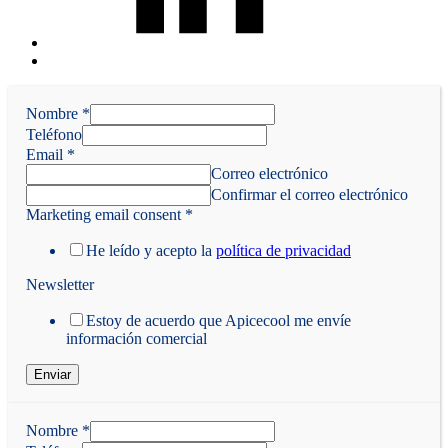
Back
to
top
Nombre
↑
*
Teléfono
Email
*
Correo electrónico
Confirmar el correo electrónico
Marketing email consent
*
He leído y acepto la
política de privacidad
Newsletter
Estoy de acuerdo que Apicecool me envíe
información comercial
Enviar
Nombre
*