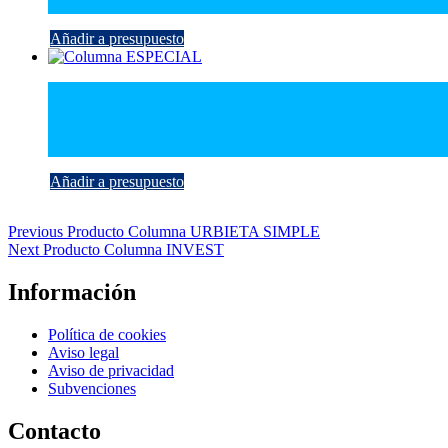
Añadir a presupuesto
Añadir a presupuesto
Navegación
Previous Producto
Columna URBIETA SIMPLE
Next Producto
Columna INVEST
de
entradas
Información
Política de cookies
Aviso legal
Aviso de privacidad
Subvenciones
Contacto