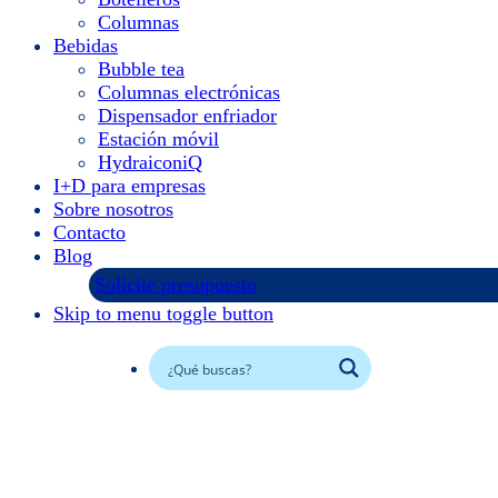
Columnas
Bebidas
Bubble tea
Columnas electrónicas
Dispensador enfriador
Estación móvil
HydraiconiQ
I+D para empresas
Sobre nosotros
Contacto
Blog
Solicite presupuesto
Skip to menu toggle button
Facebook