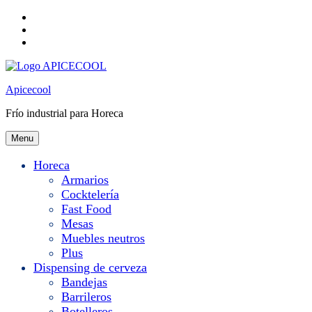
Skip
to
Skip
main
to
Skip
navigation
main
to
content
footer
Apicecool
Frío industrial para Horeca
Menu
Horeca
Armarios
Cocktelería
Fast Food
Mesas
Muebles neutros
Plus
Dispensing de cerveza
Bandejas
Barrileros
Botelleros