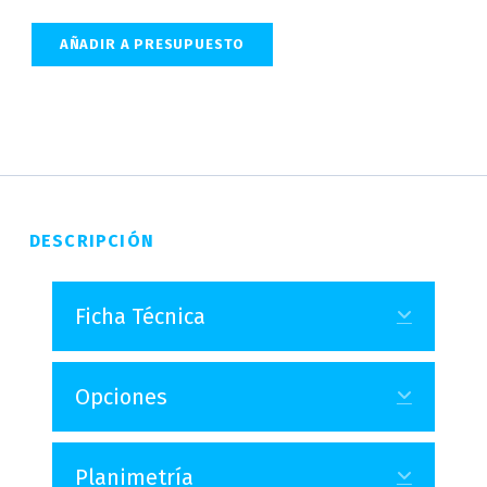
AÑADIR A PRESUPUESTO
DESCRIPCIÓN
Ficha Técnica
Expand
Opciones
Expand
Planimetría
Expand