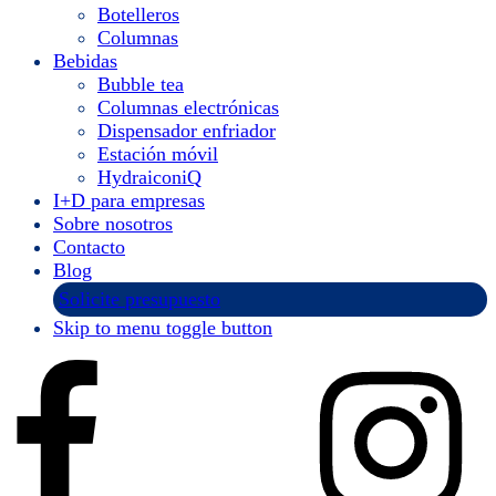
Botelleros
Columnas
Bebidas
Bubble tea
Columnas electrónicas
Dispensador enfriador
Estación móvil
HydraiconiQ
I+D para empresas
Sobre nosotros
Contacto
Blog
Solicite presupuesto
Skip to menu toggle button
Instagram