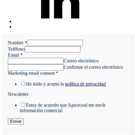
Back
to
top
Nombre
↑
*
Teléfono
Email
*
Correo electrónico
Confirmar el correo electrónico
Marketing email consent
*
He leído y acepto la
política de privacidad
Newsletter
Estoy de acuerdo que Apicecool me envíe
información comercial
Enviar