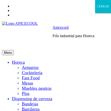
Skip
CERRAR
CERRAR
CERRAR
CERRAR
to
Skip
main
to
Skip
navigation
main
to
content
footer
Apicecool
Frío industrial para Horeca
Menu
Horeca
Armarios
Cocktelería
Fast Food
Mesas
Muebles neutros
Plus
Dispensing de cerveza
Bandejas
Barrileros