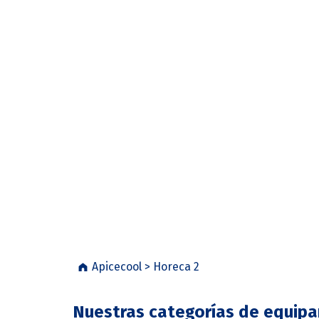
solo una pasión
, es una
colección de muebles re
diseñada para
elevar
tu
escenario perfecto para
maestras.
Descubre la gama que
l
para su cocina!
Apicecool
>
Horeca 2
Nuestras categorías de equipa