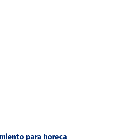
 forma de vida. Nuestra
frigerados está
 arte
, ofreciendo un
 tus creaciones
os chefs de élite
eligen
VER GAMA PLUS
miento para horeca