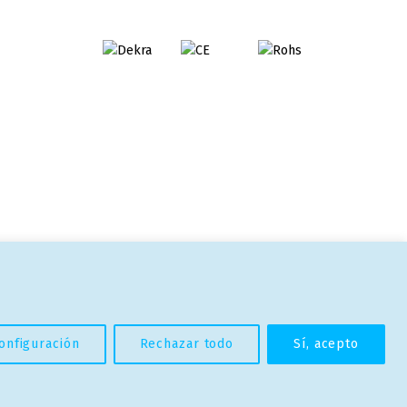
Facebook
Instagram
Linkedin
Back to top ↑
onfiguración
Rechazar todo
Sí, acepto