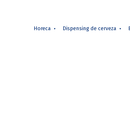
Horeca
Dispensing de cerveza
Para los chefs,
la excel