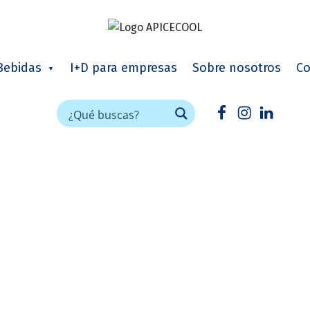
APICECOOL
FRÍO INDUSTRIAL PARA HORECA
Bebidas
I+D para empresas
Sobre nosotros
Co
Facebook
Instagram
Linked
encia culinaria no
es