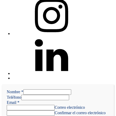
Linkedin
Back
to
top
Nombre
↑
*
Teléfono
Email
*
Correo electrónico
Confirmar el correo electrónico