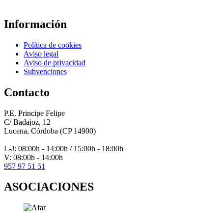
Skip
back
Información
to
main
Política de cookies
navigation
Aviso legal
Aviso de privacidad
Subvenciones
Contacto
P.E. Principe Felipe
C/ Badajoz, 12
Lucena, Córdoba (CP 14900)
L-J: 08:00h - 14:00h / 15:00h - 18:00h
V: 08:00h - 14:00h
957 97 51 51
ASOCIACIONES