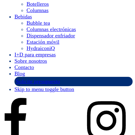
Botelleros
Columnas
Bebidas
Bubble tea
Columnas electrónicas
Dispensador enfriador
Estación móvil
HydraiconiQ
I+D para empresas
Sobre nosotros
Contacto
Blog
Solicite presupuesto
Skip to menu toggle button
Instagram