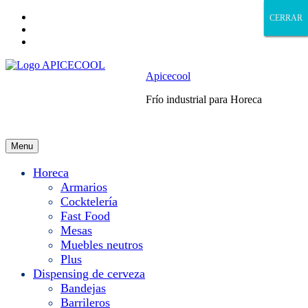
Skip
CERRAR
CERRAR
CERRAR
CERRAR
to
Skip
main
to
Skip
navigation
main
to
content
footer
Apicecool
Frío industrial para Horeca
Menu
Horeca
Armarios
Cocktelería
Fast Food
Mesas
Muebles neutros
Plus
Dispensing de cerveza
Bandejas
Barrileros