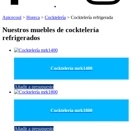
Apicecool
>
Horeca
>
Cocktelería
>
Cocktelería refrigerada
Nuestros muebles de cocktelería
refrigerados
Cocktelería mrk1400
Añadir a presupuesto
Cocktelería mrk1800
Añadir a presupuesto